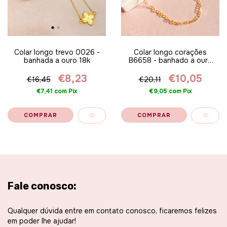
Colar longo trevo 0026 -
Colar longo corações
banhada a ouro 18k
B6658 - banhado a ouro
18k
€8,23
€10,05
€16,45
€20,11
€7,41
com
Pix
€9,05
com
Pix
Fale conosco:
Qualquer dúvida entre em contato conosco, ficaremos felizes
em poder lhe ajudar!