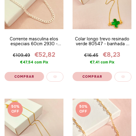
Corrente masculina elos
Colar longo trevo resinado
especiais 60cm 2930 -
verde 80547 - banhada a
Prata 925
ouro 18k
€52,82
€8,23
€109,49
€16,45
€47,54
com
Pix
€7,41
com
Pix
50
%
50
%
OFF
OFF