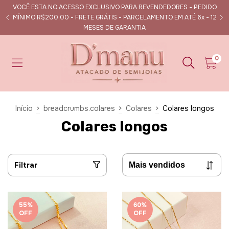
VOCÊ ESTA NO ACESSO EXCLUSIVO PARA REVENDEDORES - PEDIDO
s
MÍNIMO R$200,00 - FRETE GRÁTIS - PARCELAMENTO EM ATÉ 6x - 12
MESES DE GARANTIA
0
Início
>
breadcrumbs.colares
>
Colares
>
Colares longos
Colares longos
Filtrar
55
%
60
%
OFF
OFF