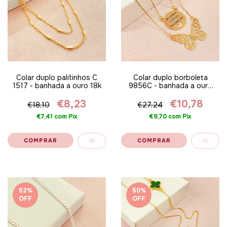
Colar duplo palitinhos C
Colar duplo borboleta
1517 - banhada a ouro 18k
9856C - banhada a ouro
18k
€8,23
€10,78
€18,10
€27,24
€7,41
com
Pix
€9,70
com
Pix
52
%
50
%
OFF
OFF