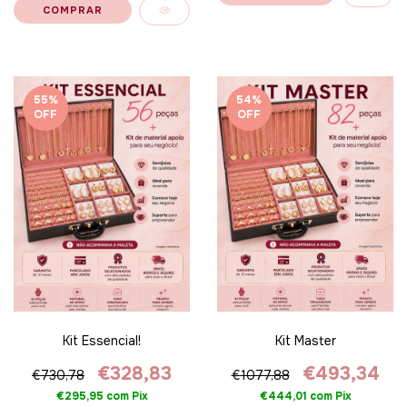
55
%
54
%
OFF
OFF
Kit Essencial!
Kit Master
€328,83
€493,34
€730,78
€1077,88
€295,95
com
Pix
€444,01
com
Pix