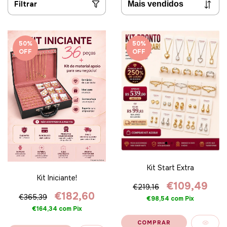
Filtrar
50
%
50
%
OFF
OFF
Kit Start Extra
Kit Iniciante!
€109,49
€219,16
€182,60
€365,39
€98,54
com
Pix
€164,34
com
Pix