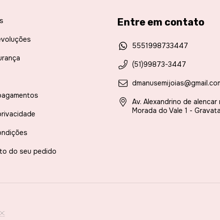
s
Entre em contato
evoluções
5551998733447
urança
(51)99873-3447
dmanusemijoias@gmail.co
pagamentos
Av. Alexandrino de alencar
Morada do Vale 1 - Gravata
privacidade
ondições
to do seu pedido