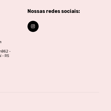
Nossas redes sociais:
m
 n862 -
í - RS