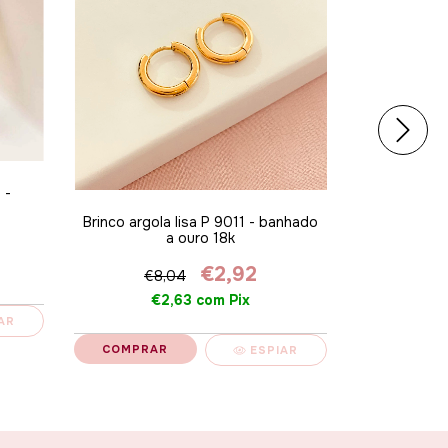
 -
Brinco argola lisa P 9011 - banhado
Brinco c
a ouro 18k
banhad
€2,92
€8,04
€5
€2,63
com
Pix
€
AR
ESPIAR