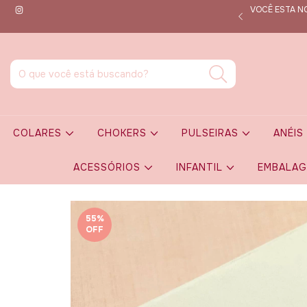
VOCÊ ESTA NO
que por dentro de todas as novidades em tempo real!
COLARES
CHOKERS
PULSEIRAS
ANÉI
ACESSÓRIOS
INFANTIL
EMBALA
55
%
OFF