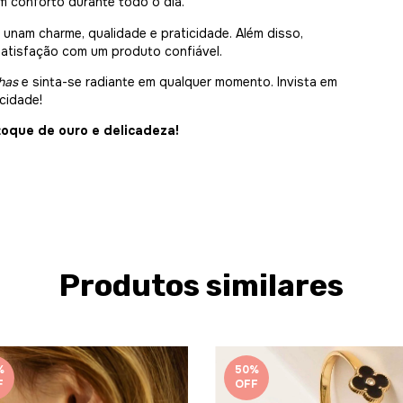
 conforto durante todo o dia.
 unam charme, qualidade e praticidade. Além disso,
atisfação com um produto confiável.
nhas
e sinta-se radiante em qualquer momento. Invista em
cidade!
toque de ouro e delicadeza!
Produtos similares
%
50
%
F
OFF