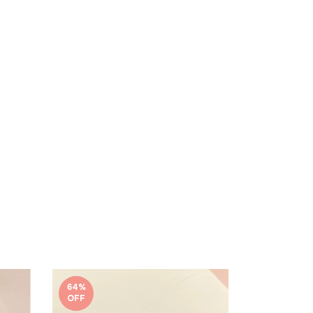
64
%
60
%
OFF
OFF