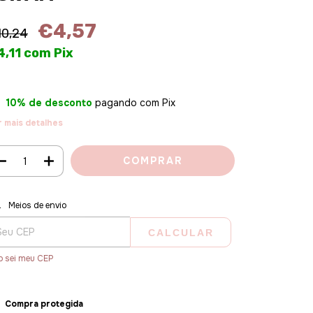
€4,57
10,24
4,11
com
Pix
10% de desconto
pagando com Pix
r mais detalhes
regas para o CEP:
ALTERAR CEP
Meios de envio
CALCULAR
o sei meu CEP
Compra protegida