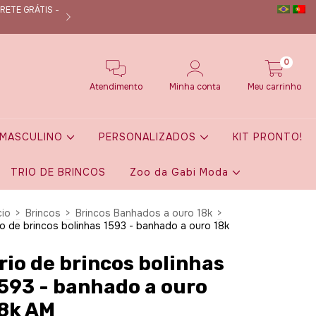
RETE GRÁTIS -
Nos siga no instagram @dmanuoficial e fique por de
0
Atendimento
Minha conta
Meu carrinho
MASCULINO
PERSONALIZADOS
KIT PRONTO!
TRIO DE BRINCOS
Zoo da Gabi Moda
cio
>
Brincos
>
Brincos Banhados a ouro 18k
>
io de brincos bolinhas 1593 - banhado a ouro 18k
M
rio de brincos bolinhas
593 - banhado a ouro
8k AM