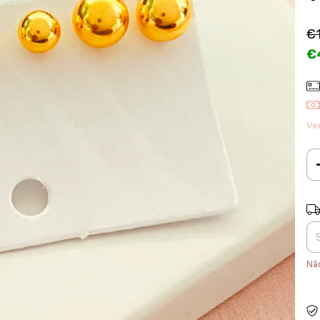
€
€
Ve
Ent
Nã