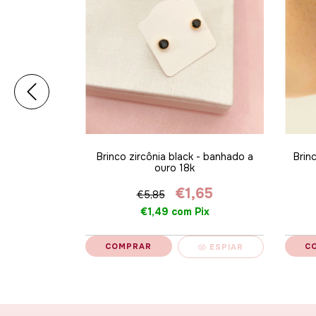
o resinado
Brinco zircônia black - banhado a
Brin
 ouro 18k ALT
ouro 18k
95
€1,65
€5,85
ix
€1,49
com
Pix
ESPIAR
ESPIAR