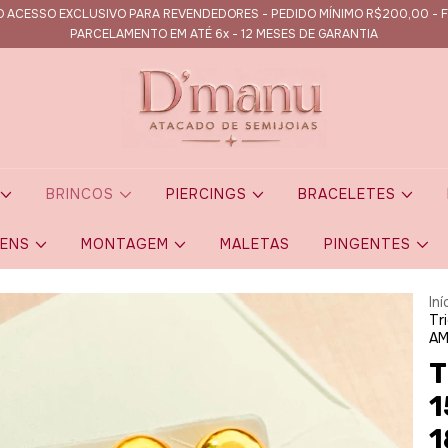
 ACESSO EXCLUSIVO PARA REVENDEDORES - PEDIDO MÍNIMO R$200,00 - F
PARCELAMENTO EM ATÉ 6x - 12 MESES DE GARANTIA
S
BRINCOS
PIERCINGS
BRACELETES
GENS
MONTAGEM
MALETAS
PINGENTES
Iní
Tr
A
T
1
1