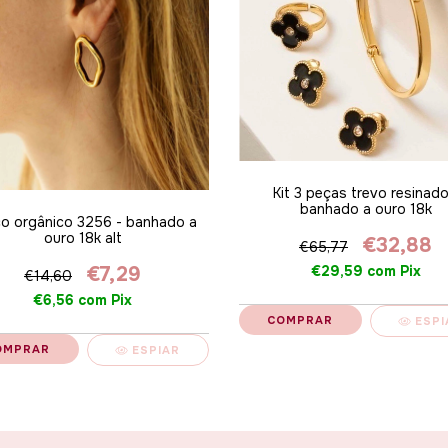
Kit 3 peças trevo resinado
banhado a ouro 18k
co orgânico 3256 - banhado a
ouro 18k alt
€32,88
€65,77
€29,59
com
Pix
€7,29
€14,60
€6,56
com
Pix
ESPI
ESPIAR