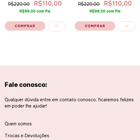
luz - banhado a ouro 18k
R$110,00
R$110,00
R$220,00
R$220,00
R$99,00
com
Pix
R$99,00
com
Pix
Fale conosco:
Qualquer dúvida entre em contato conosco, ficaremos felizes
em poder lhe ajudar!
Quem somos
Trocas e Devoluções