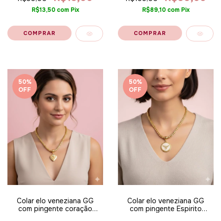
R$13,50
com
Pix
R$89,10
com
Pix
50
%
50
%
OFF
OFF
Colar elo veneziana GG
Colar elo veneziana GG
com pingente coração
com pingente Espirito
duplo com coração ponto
santo - banhado a ouro 18k