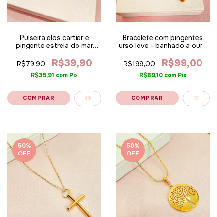
Pulseira elos cartier e
Bracelete com pingentes
pingente estrela do mar
urso love - banhado a ouro
8563 - banhada a ouro 18k
18k ALT
alt
R$39,90
R$99,00
R$79,90
R$199,00
R$35,91
com
Pix
R$89,10
com
Pix
50
%
50
%
OFF
OFF