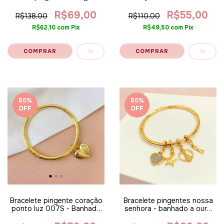
confio, aceito e agradeço
ouro 18k
H439 - Banhado a ouro 18k
R$69,00
R$55,00
R$138,00
R$110,00
(0191)
R$62,10
com
Pix
R$49,50
com
Pix
50
%
50
%
OFF
OFF
Bracelete pingente coração
Bracelete pingentes nossa
ponto luz 007S - Banhado
senhora - banhado a ouro
a ouro 18k ALT
18k ALT