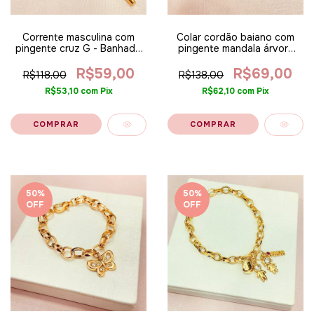
Corrente masculina com
Colar cordão baiano com
pingente cruz G - Banhado
pingente mandala árvore
a ouro 18k
1010 - Banhado a ouro 18k
R$59,00
R$69,00
R$118,00
R$138,00
R$53,10
com
Pix
R$62,10
com
Pix
50
%
50
%
OFF
OFF