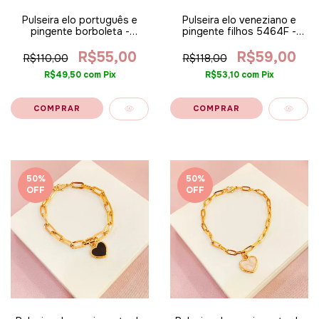
Pulseira elo português e
Pulseira elo veneziano e
pingente borboleta -
pingente filhos 5464F -
banhada a ouro 18k
banhado a ouro 18k
R$55,00
R$59,00
R$110,00
R$118,00
R$49,50
com
Pix
R$53,10
com
Pix
50
%
50
%
OFF
OFF