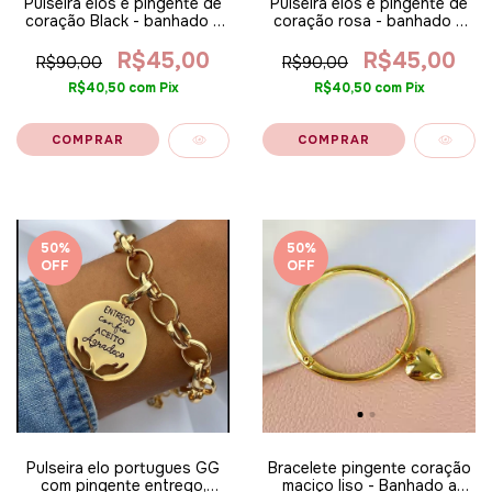
Pulseira elos e pingente de
Pulseira elos e pingente de
coração Black - banhado a
coração rosa - banhado a
ouro 18k
ouro 18k
R$45,00
R$45,00
R$90,00
R$90,00
R$40,50
com
Pix
R$40,50
com
Pix
50
%
50
%
OFF
OFF
Pulseira elo portugues GG
Bracelete pingente coração
com pingente entrego,
maciço liso - Banhado a