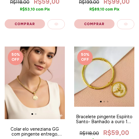
R$59,00
R$99,00
R$118,00
R$199,00
R$53,10
com
Pix
R$89,10
com
Pix
50
%
50
%
OFF
OFF
Bracelete pingente Espírito
Santo- Banhado a ouro 18k
ALT
Colar elo veneziana GG
R$59,00
R$118,00
com pingente entrego,