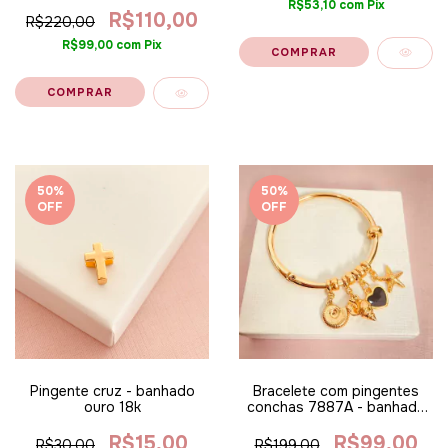
confio… - banhado a ouro
R$53,10
com
Pix
18k
R$110,00
R$220,00
R$99,00
com
Pix
50
%
50
%
OFF
OFF
Pingente cruz - banhado
Bracelete com pingentes
ouro 18k
conchas 7887A - banhado
a ouro 18k ALT
R$15,00
R$99,00
R$30,00
R$199,00