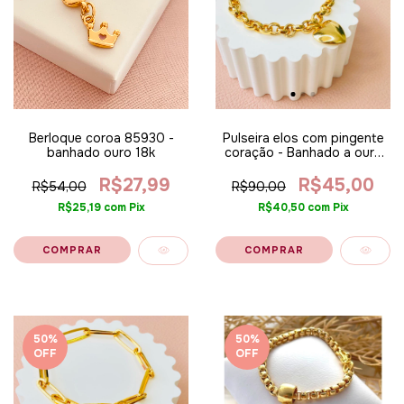
Berloque coroa 85930 -
Pulseira elos com pingente
banhado ouro 18k
coração - Banhado a ouro
18k
R$27,99
R$45,00
R$54,00
R$90,00
R$25,19
com
Pix
R$40,50
com
Pix
50
%
50
%
OFF
OFF