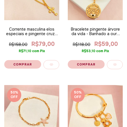
Corrente masculina elos
Bracelete pingente árvore
especiais e pingente cruz -
da vida - Banhado a ouro
Banhado a ouro 18k
18k
R$79,00
R$59,00
R$158,00
R$118,00
R$71,10
com
Pix
R$53,10
com
Pix
50
%
50
%
OFF
OFF