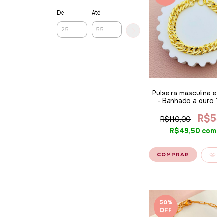
De
Até
Pulseira masculina e
- Banhado a ouro 
R$5
R$110,00
R$49,50
com
50
%
OFF