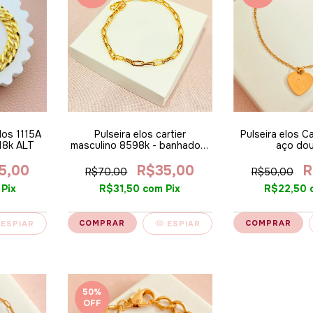
los 1115A
Pulseira elos cartier
Pulseira elos Ca
18k ALT
masculino 8598k - banhado a
aço do
ouro 18k ALT
5,00
R$35,00
R
R$70,00
R$50,00
Pix
R$31,50
com
Pix
R$22,50
ESPIAR
ESPIAR
50
%
OFF