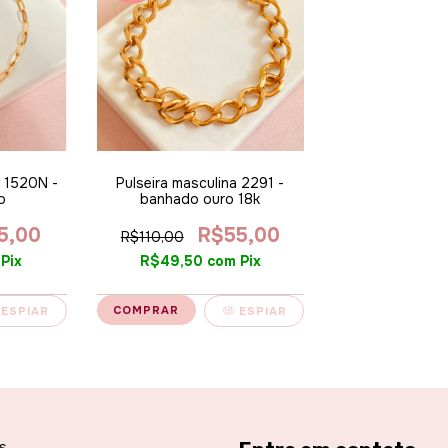
r 1520N -
Pulseira masculina 2291 -
o
banhado ouro 18k
5,00
R$55,00
R$110,00
Pix
R$49,50
com
Pix
ESPIAR
ESPIAR
s