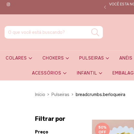
VOCÊ ESTA NO
que por dentro de todas as novidades em tempo real!
COLARES
CHOKERS
PULSEIRAS
ANÉI
ACESSÓRIOS
INFANTIL
EMBALA
Início
>
Pulseiras
>
breadcrumbs.berloqueira
Filtrar por
50
%
Preço
OFF