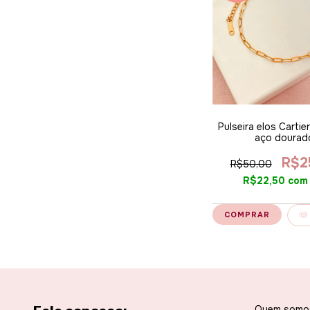
Pulseira elos Cartie
aço dourad
R$2
R$50,00
R$22,50
com
Quem somo