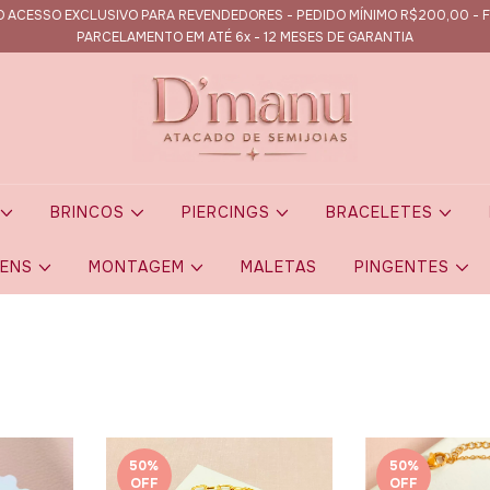
 ACESSO EXCLUSIVO PARA REVENDEDORES - PEDIDO MÍNIMO R$200,00 - F
PARCELAMENTO EM ATÉ 6x - 12 MESES DE GARANTIA
S
BRINCOS
PIERCINGS
BRACELETES
GENS
MONTAGEM
MALETAS
PINGENTES
50
%
50
%
OFF
OFF