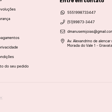
Entre em contato
evoluções
5551998733447
urança
(51)99873-3447
dmanusemijoias@gmail.co
pagamentos
Av. Alexandrino de alencar
Morada do Vale 1 - Gravata
privacidade
ondições
to do seu pedido