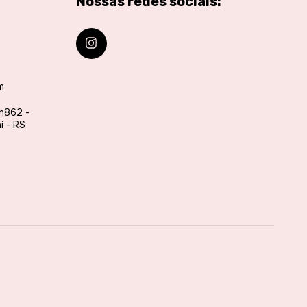
Nossas redes sociais:
m
 n862 -
í - RS