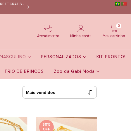
RETE GRÁTIS -
Nos siga no instagram @dmanuoficial e fique por de
0
Atendimento
Minha conta
Meu carrinho
MASCULINO
PERSONALIZADOS
KIT PRONTO!
TRIO DE BRINCOS
Zoo da Gabi Moda
50
%
OFF