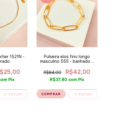
rtier 1521N -
Pulseira elos fino longo
urado
masculino 555 - banhado a
ouro 18k alt
$25,00
R$42,00
R$84,00
com
Pix
R$37,80
com
Pix
ESPIAR
ESPIAR