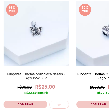
68
%
50
%
OFF
OFF
Pingente Charms Mi
Pingente Charms borboleta detals -
- aço i
aço inox G-R
R$25,00
R$50,00
R$79,00
R$22,5
R$22,50
com
Pix