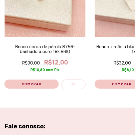
Brinco coroa de pérola 8756-
Brinco zircônia bla
banhado a ouro 18k BRI0
1
R$12,00
R$30,00
R$32,00
R$10,80
com
Pix
R$8,10
Fale conosco: