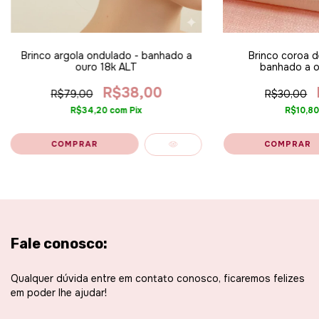
Brinco argola ondulado - banhado a
Brinco coroa d
ouro 18k ALT
banhado a o
R$38,00
R$79,00
R$30,00
R$34,20
com
Pix
R$10,8
Fale conosco:
Qualquer dúvida entre em contato conosco, ficaremos felizes
em poder lhe ajudar!