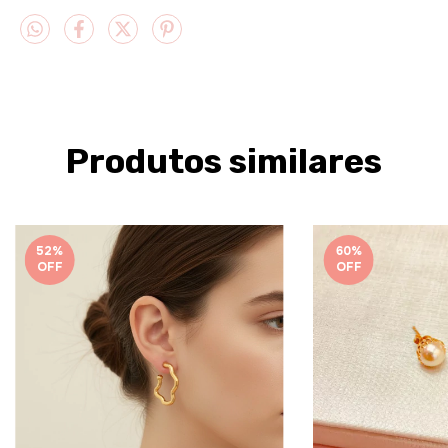
Produtos similares
52
%
60
%
OFF
OFF