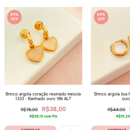
50
%
64
%
OFF
OFF
Brinco argola coração resinado mescla
Brinco argola lisa
1333 - Banhado ouro 18k ALT
ouro
R$38,00
R$76,00
R$44,00
R$36,10
com
Pix
R$15,2