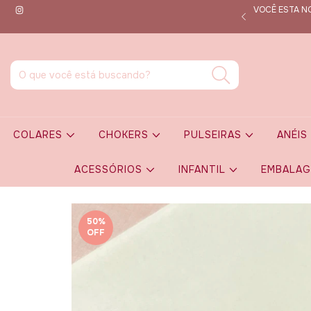
VOCÊ ESTA NO
que por dentro de todas as novidades em tempo real!
COLARES
CHOKERS
PULSEIRAS
ANÉI
ACESSÓRIOS
INFANTIL
EMBALA
50
%
OFF