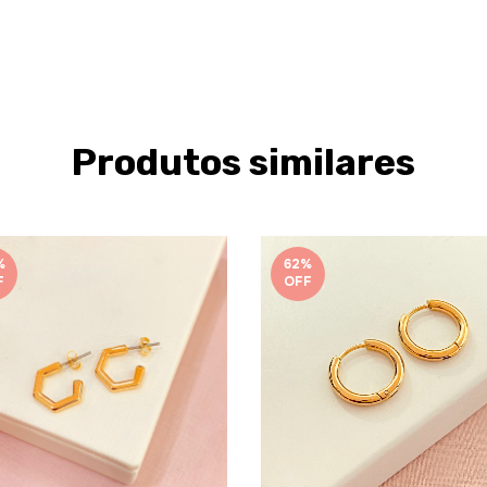
Produtos similares
%
62
%
F
OFF