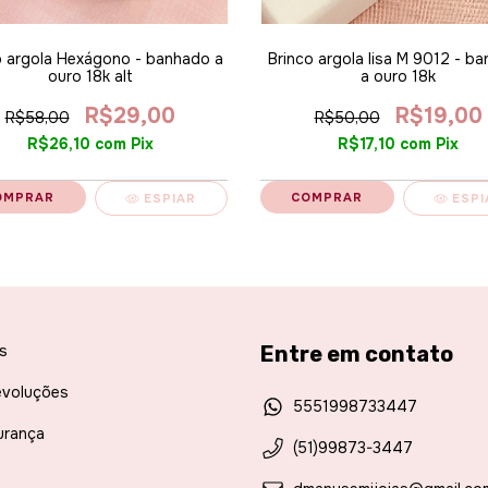
o argola Hexágono - banhado a
Brinco argola lisa M 9012 - b
ouro 18k alt
a ouro 18k
R$29,00
R$19,00
R$58,00
R$50,00
R$26,10
com
Pix
R$17,10
com
Pix
ESPIAR
ESPI
s
Entre em contato
evoluções
5551998733447
urança
(51)99873-3447