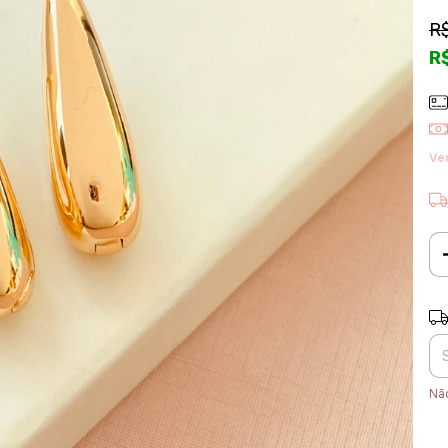
R
R
Ve
Ent
Nã