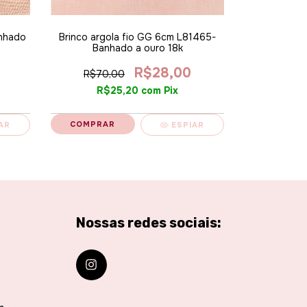
Kit 3 pe
banh
anhado
Brinco argola fio GG 6cm L81465-
Banhado a ouro 18k
R$359,
R$
R$28,00
R$70,00
R$25,20
com
Pix
AR
ESPIAR
Nossas redes sociais: