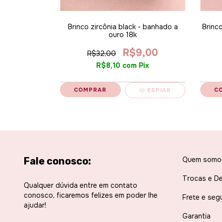
ada P 8547 -
Brinco zircônia black - banhado a
Brinc
o 18k
ouro 18k
2,00
R$9,00
R$32,00
Pix
R$8,10
com
Pix
ESPIAR
ESPIAR
Fale conosco:
Quem somo
Trocas e D
Qualquer dúvida entre em contato
conosco, ficaremos felizes em poder lhe
Frete e seg
ajudar!
Garantia