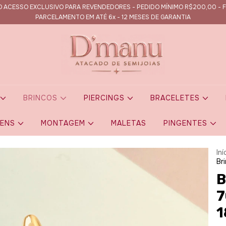
 ACESSO EXCLUSIVO PARA REVENDEDORES - PEDIDO MÍNIMO R$200,00 - F
PARCELAMENTO EM ATÉ 6x - 12 MESES DE GARANTIA
S
BRINCOS
PIERCINGS
BRACELETES
GENS
MONTAGEM
MALETAS
PINGENTES
Iní
Br
B
7
1