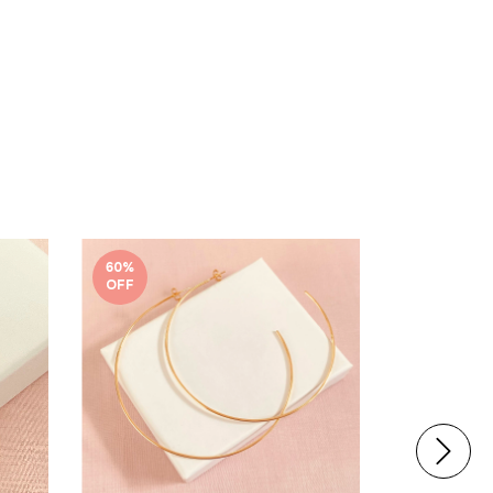
60
%
50
%
OFF
OFF