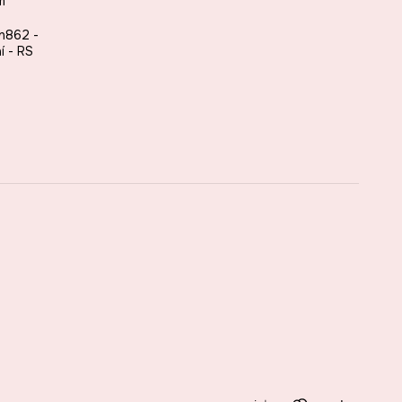
m
 n862 -
í - RS