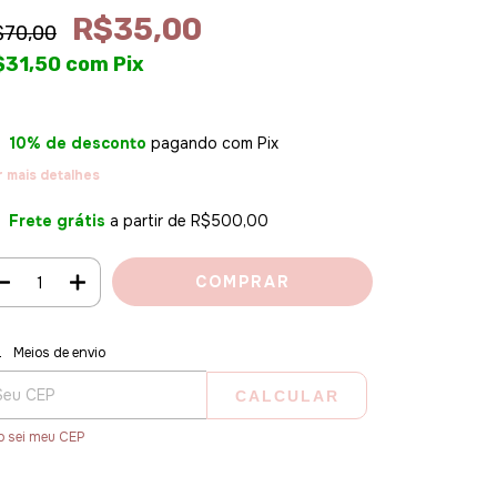
R$35,00
$70,00
$31,50
com
Pix
10% de desconto
pagando com Pix
r mais detalhes
Frete grátis
a partir de
R$500,00
regas para o CEP:
ALTERAR CEP
Meios de envio
CALCULAR
o sei meu CEP