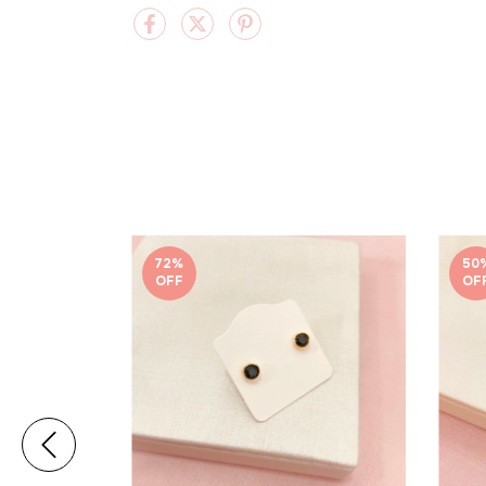
72
%
50
OFF
OF