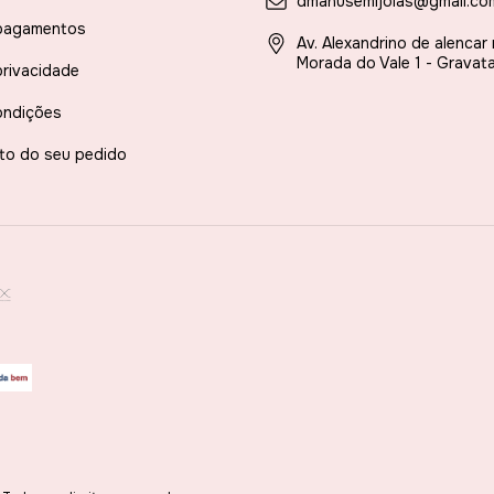
dmanusemijoias@gmail.co
pagamentos
Av. Alexandrino de alencar
Morada do Vale 1 - Gravata
privacidade
ondições
to do seu pedido