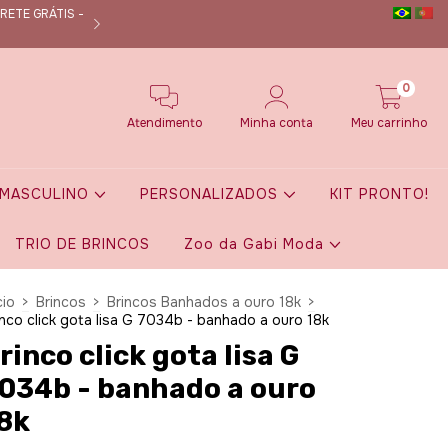
RETE GRÁTIS -
Nos siga no instagram @dmanuoficial e fique por de
0
Atendimento
Minha conta
Meu carrinho
MASCULINO
PERSONALIZADOS
KIT PRONTO!
TRIO DE BRINCOS
Zoo da Gabi Moda
cio
>
Brincos
>
Brincos Banhados a ouro 18k
>
inco click gota lisa G 7034b - banhado a ouro 18k
rinco click gota lisa G
034b - banhado a ouro
8k