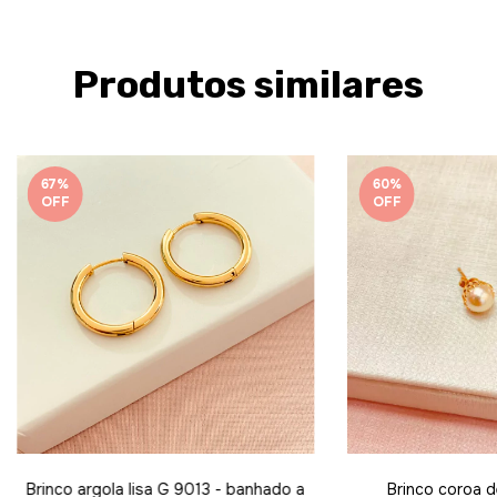
Produtos similares
67
%
60
%
OFF
OFF
Brinco argola lisa G 9013 - banhado a
Brinco coroa d