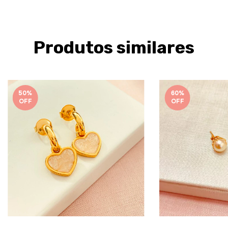
Produtos similares
50
%
60
%
OFF
OFF