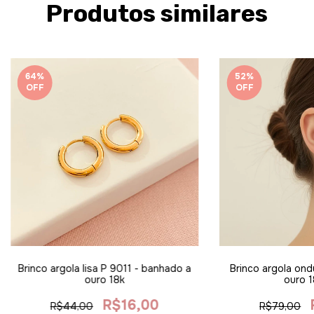
Produtos similares
64
%
52
%
OFF
OFF
Brinco argola lisa P 9011 - banhado a
Brinco argola ond
ouro 18k
ouro 1
R$16,00
R$44,00
R$79,00