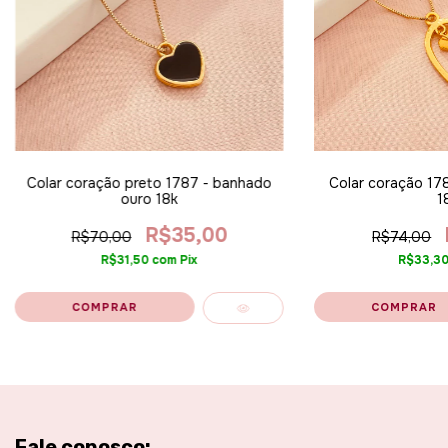
Colar coração preto 1787 - banhado
Colar coração 17
ouro 18k
1
R$35,00
R$70,00
R$74,00
R$31,50
com
Pix
R$33,3
Fale conosco: