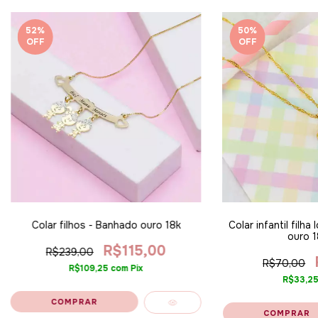
52
%
50
%
OFF
OFF
Colar filhos - Banhado ouro 18k
Colar infantil filha
ouro 1
R$115,00
R$239,00
R$70,00
R$109,25
com
Pix
R$33,2
COMPRAR