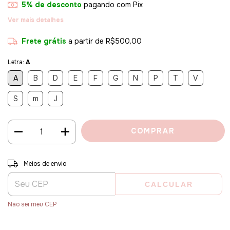
5% de desconto
pagando com Pix
Ver mais detalhes
Frete grátis
a partir de
R$500,00
Letra:
A
A
B
D
E
F
G
N
P
T
V
S
m
J
Entregas para o CEP:
ALTERAR CEP
Meios de envio
CALCULAR
Não sei meu CEP