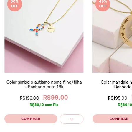
50
%
49
%
OFF
OFF
Colar símbolo autismo nome filho/filha
Colar mandala no
- Banhado ouro 18k
Banhado 
R$99,00
R$198,00
R$195,00
R$89,10
com
Pix
R$89,1
COMPRAR
COMPRAR