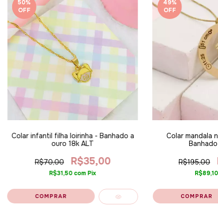
50
%
49
%
OFF
OFF
Colar infantil filha loirinha - Banhado a
Colar mandala no
ouro 18k ALT
Banhado 
R$35,00
R$70,00
R$195,00
R$31,50
com
Pix
R$89,1
COMPRAR