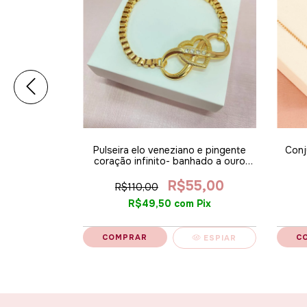
 banhado ouro
Pulseira elo veneziano e pingente
Conj
coração infinito- banhado a ouro
18k
7,00
R$55,00
R$110,00
Pix
R$49,50
com
Pix
ESPIAR
ESPIAR