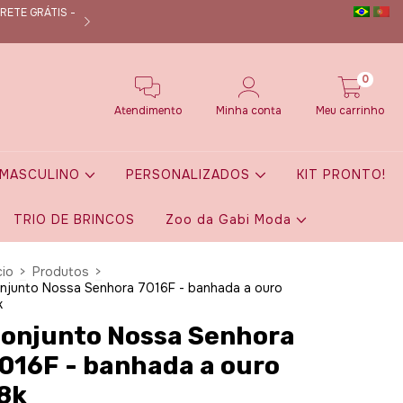
RETE GRÁTIS -
Nos siga no instagram @dmanuoficial e fique por de
0
Atendimento
Minha conta
Meu carrinho
MASCULINO
PERSONALIZADOS
KIT PRONTO!
TRIO DE BRINCOS
Zoo da Gabi Moda
cio
>
Produtos
>
njunto Nossa Senhora 7016F - banhada a ouro
k
onjunto Nossa Senhora
016F - banhada a ouro
8k