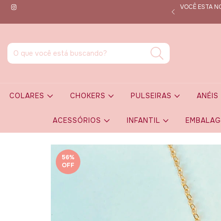
VOCÊ ESTA NO
que por dentro de todas as novidades em tempo real!
COLARES
CHOKERS
PULSEIRAS
ANÉI
ACESSÓRIOS
INFANTIL
EMBALA
56
%
OFF