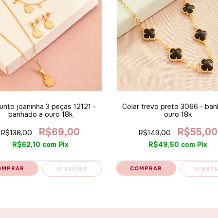
unto joaninha 3 peças 12121 -
Colar trevo preto 3066 - ba
banhado a ouro 18k
ouro 18k
R$69,00
R$55,00
R$138,00
R$149,00
R$62,10
com
Pix
R$49,50
com
Pix
ESPIAR
ESPI