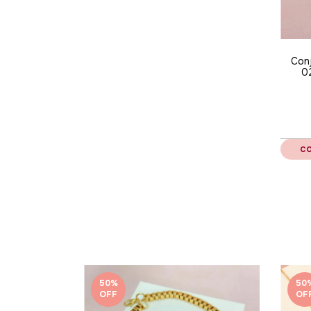
Conj
0
50
%
50
OFF
OF