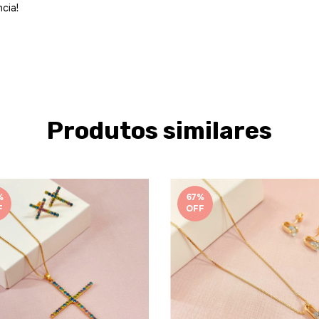
cia!
Produtos similares
%
67
%
F
OFF