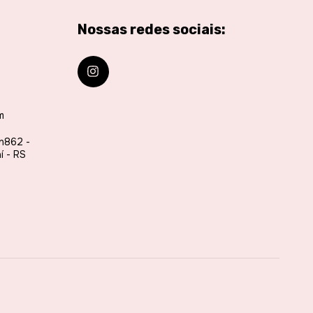
Nossas redes sociais:
m
 n862 -
í - RS