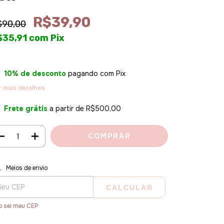
R$39,90
$90,00
$35,91
com
Pix
10% de desconto
pagando com Pix
r mais detalhes
Frete grátis
a partir de
R$500,00
regas para o CEP:
ALTERAR CEP
Meios de envio
CALCULAR
o sei meu CEP