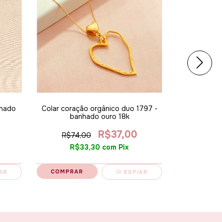
nhado
Colar coração orgânico duo 1797 -
Colar crucif
banhado ouro 18k
R$37,00
R$74,00
R$74
R$33,30
com
Pix
R$
AR
ESPIAR