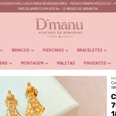
 ACESSO EXCLUSIVO PARA REVENDEDORES - PEDIDO MÍNIMO R$200,00 - F
PARCELAMENTO EM ATÉ 6x - 12 MESES DE GARANTIA
S
BRINCOS
PIERCINGS
BRACELETES
GENS
MONTAGEM
MALETAS
PINGENTES
Iní
Co
18
C
7
1