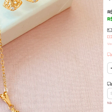
R
R
Ve
Ent
Nã