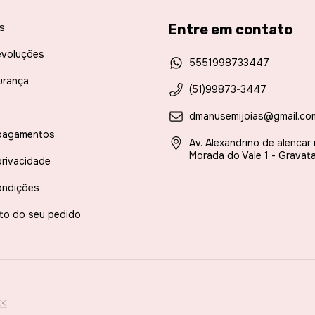
s
Entre em contato
evoluções
5551998733447
urança
(51)99873-3447
dmanusemijoias@gmail.co
pagamentos
Av. Alexandrino de alencar
Morada do Vale 1 - Gravata
privacidade
ondições
to do seu pedido