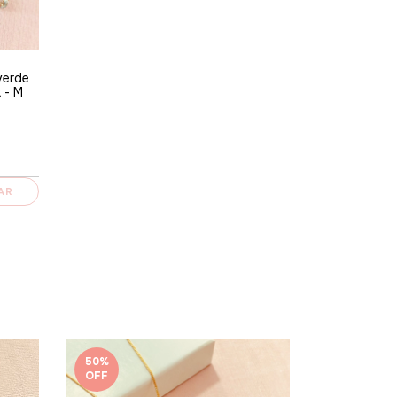
verde
 - M
AR
50
%
50
%
OFF
OFF