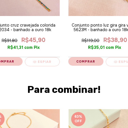
unto cruz cravejada colorida
Conjunto ponto luz gira gira 
2034 - banhado a ouro 18k
5623M - banhado a ouro 18k
R$45,90
R$38,90
R$91,80
R$119,00
R$41,31
com
Pix
R$35,01
com
Pix
ESPIAR
ESPI
Para combinar!
%
63
%
F
OFF