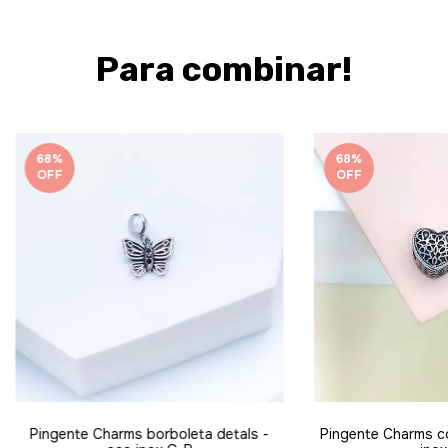
Para combinar!
68
%
68
%
OFF
OFF
Pingente Charms borboleta detals -
Pingente Charms co