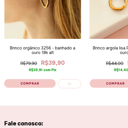
Brinco orgânico 3256 - banhado a
Brinco argola lisa
ouro 18k alt
ouro
R$39,90
R$79,90
R$44,00
R$35,91
com
Pix
R$14,4
Fale conosco: