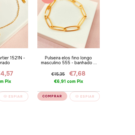
rtier 1521N -
Pulseira elos fino longo
urado
masculino 555 - banhado a
ouro 18k alt
4,57
€7,68
€15,35
om
Pix
€6,91
com
Pix
ESPIAR
ESPIAR