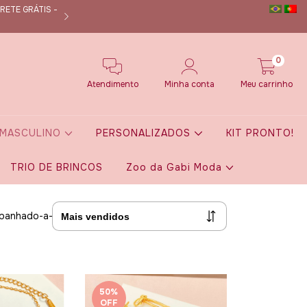
RETE GRÁTIS -
Nos siga no instagram @dmanuoficial e fique por de
0
Atendimento
Minha conta
Meu carrinho
MASCULINO
PERSONALIZADOS
KIT PRONTO!
TRIO DE BRINCOS
Zoo da Gabi Moda
banhado-a-prata-925
50
%
OFF