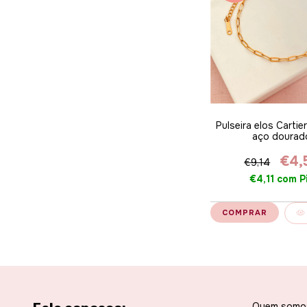
Pulseira elos Cartie
aço dourad
€4,
€9,14
€4,11
com
P
Quem somo