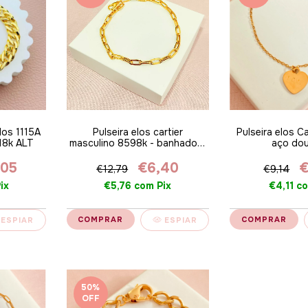
los 1115A
Pulseira elos cartier
Pulseira elos Ca
18k ALT
masculino 8598k - banhado a
aço do
ouro 18k ALT
,05
€6,40
€
€12,79
€9,14
ix
€5,76
com
Pix
€4,11
c
ESPIAR
ESPIAR
50
%
OFF