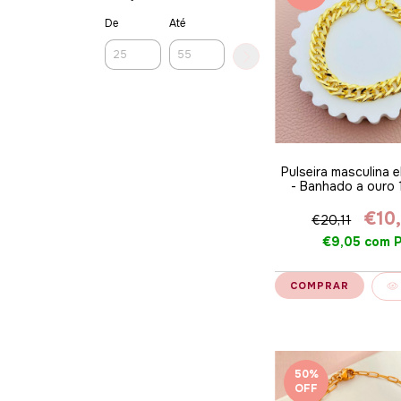
De
Até
Pulseira masculina e
- Banhado a ouro 
€10
€20,11
€9,05
com
P
50
%
OFF