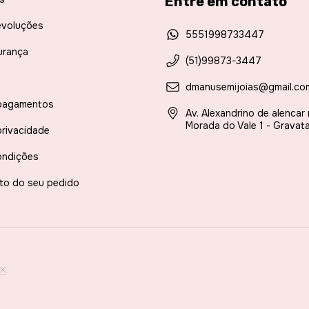
Entre em contato
evoluções
5551998733447
urança
(51)99873-3447
dmanusemijoias@gmail.co
pagamentos
Av. Alexandrino de alencar
Morada do Vale 1 - Gravata
privacidade
ondições
to do seu pedido