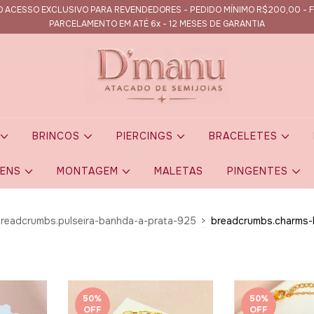
 ACESSO EXCLUSIVO PARA REVENDEDORES - PEDIDO MÍNIMO R$200,00 - F
PARCELAMENTO EM ATÉ 6x - 12 MESES DE GARANTIA
S
BRINCOS
PIERCINGS
BRACELETES
GENS
MONTAGEM
MALETAS
PINGENTES
readcrumbs.pulseira-banhda-a-prata-925
>
breadcrumbs.charms-
50
%
50
%
OFF
OFF