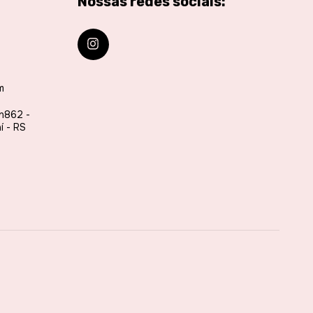
Nossas redes sociais:
m
 n862 -
í - RS